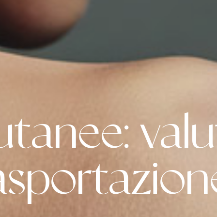
utanee: val
asportazion